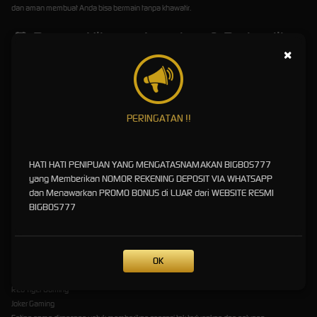
dan aman membuat Anda bisa bermain tanpa khawatir.
🎮 Ragam Hiburan Lengkap & Berkualitas
×
Tinggi
Kami menyediakan berbagai pilihan permainan dari provider terbesar dunia, termasuk:
Slot modern dengan grafis HD dan fitur bonus melimpah
Taruhan olahraga lengkap dari seluruh dunia
PERINGATAN !!
Live casino langsung dari dealer profesional
Togel resmi lengkap dengan prediksi dan data pengeluaran
Permainan tradisional seperti sabung ayam live dan lainnya
HATI HATI PENIPUAN YANG MENGATASNAMAKAN BIGBOS777
yang Memberikan NOMOR REKENING DEPOSIT VIA WHATSAPP
🏆 Game dari Provider Top Dunia
dan Menawarkan PROMO BONUS di LUAR dari WEBSITE RESMI
BIGBOS777
Nikmati pengalaman terbaik dari provider ternama, seperti:
Pragmatic Play
PG Soft
OK
Microgaming
Yggdrasil Gaming
Red Tiger Gaming
Joker Gaming