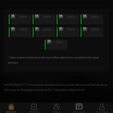
* Selama bank maintenance dan bank offline deposit dan penarikan tidak dapat
diproses
©2026 BIGBOS777 menawarkan berbagai macam provider pilihan terbaik dan didukung
oleh Layanan Pelanggan profesional 24/7 yang siap melayani Anda.
Beranda
Promosi
Masuk
Hub. Kami
Akun Saya