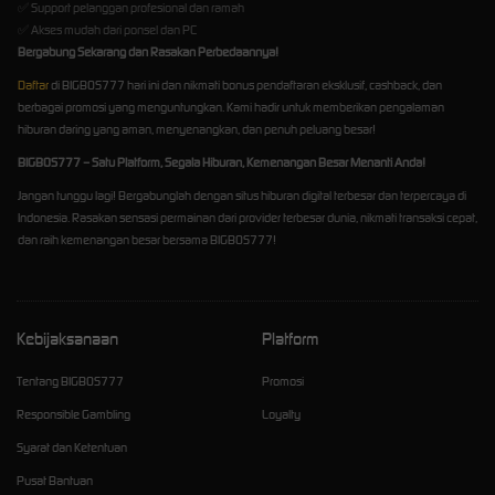
✅ Support pelanggan profesional dan ramah
✅ Akses mudah dari ponsel dan PC
Bergabung Sekarang dan Rasakan Perbedaannya!
Daftar
di BIGBOS777 hari ini dan nikmati bonus pendaftaran eksklusif, cashback, dan
berbagai promosi yang menguntungkan. Kami hadir untuk memberikan pengalaman
hiburan daring yang aman, menyenangkan, dan penuh peluang besar!
BIGBOS777 – Satu Platform, Segala Hiburan, Kemenangan Besar Menanti Anda!
Jangan tunggu lagi! Bergabunglah dengan situs hiburan digital terbesar dan terpercaya di
Indonesia. Rasakan sensasi permainan dari provider terbesar dunia, nikmati transaksi cepat,
dan raih kemenangan besar bersama BIGBOS777!
Kebijaksanaan
Platform
Tentang BIGBOS777
Promosi
Responsible Gambling
Loyalty
Syarat dan Ketentuan
Pusat Bantuan