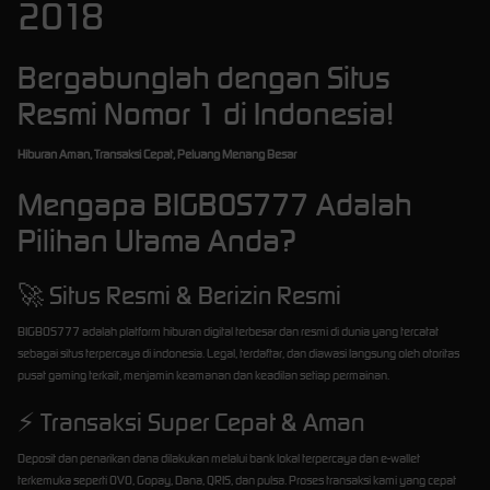
2018
Bergabunglah dengan Situs
Resmi Nomor 1 di Indonesia!
Hiburan Aman, Transaksi Cepat, Peluang Menang Besar
Mengapa BIGBOS777 Adalah
Pilihan Utama Anda?
🚀 Situs Resmi & Berizin Resmi
BIGBOS777 adalah platform hiburan digital terbesar dan resmi di dunia yang tercatat
sebagai situs terpercaya di indonesia. Legal, terdaftar, dan diawasi langsung oleh otoritas
pusat gaming terkait, menjamin keamanan dan keadilan setiap permainan.
⚡ Transaksi Super Cepat & Aman
Deposit dan penarikan dana dilakukan melalui bank lokal terpercaya dan e-wallet
terkemuka seperti OVO, Gopay, Dana, QRIS, dan pulsa. Proses transaksi kami yang cepat