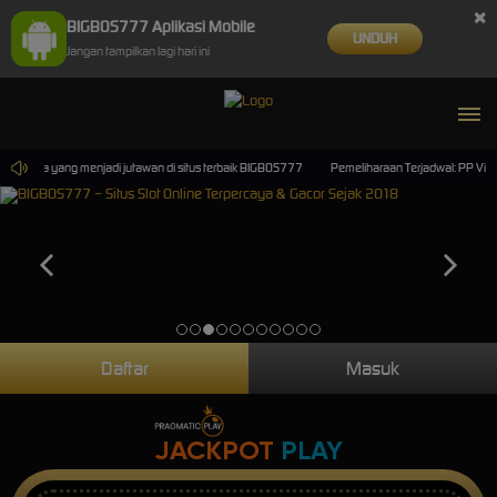
×
BIGBOS777 Aplikasi Mobile
UNDUH
Jangan tampilkan lagi hari ini
dari mereka yang menjadi jutawan di situs terbaik BIGBOS777
Pemeliharaan Terjadwal: PP Virtu
Daftar
Masuk
JACKPOT
PLAY