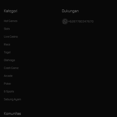
Kategori
Dukungan
Hot Games
+6287780347670
Slots
Live Casino
Race
Togel
Olahraga
Crash Game
Arcade
Poker
E-Sports
Sabung Ayam
Komunitas