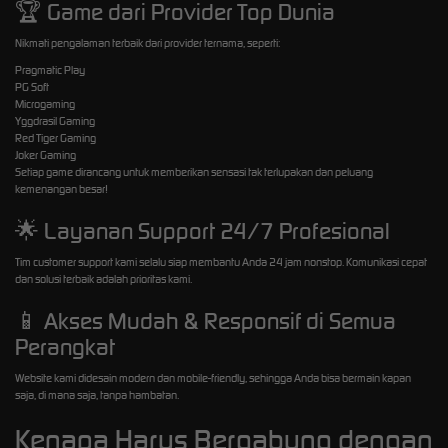
🏆 Game dari Provider Top Dunia
Nikmati pengalaman terbaik dari provider ternama, seperti:
Pragmatic Play
PG Soft
Microgaming
Yggdrasil Gaming
Red Tiger Gaming
Joker Gaming
Setiap game dirancang untuk memberikan sensasi tak terlupakan dan peluang
kemenangan besar!
🌟 Layanan Support 24/7 Profesional
Tim customer support kami selalu siap membantu Anda 24 jam nonstop. Komunikasi cepat
dan solusi terbaik adalah prioritas kami.
📱 Akses Mudah & Responsif di Semua
Perangkat
Website kami didesain modern dan mobile-friendly, sehingga Anda bisa bermain kapan
saja, di mana saja, tanpa hambatan.
Kenapa Harus Bergabung dengan