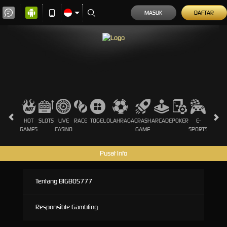
MASUK
DAFTAR
HOT
SLOTS
LIVE
RACE
TOGEL
OLAHRAGA
CRASH
ARCADE
POKER
E-
SABUN
GAMES
CASINO
GAME
SPORTS
AYAM
Pusat Info
Tentang BIGBOS777
Responsible Gambling