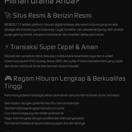
Pilihan Utama Anda?
🚀 Situs Resmi & Berizin Resmi
BIGBOS777 adalah platform hiburan digital terbesar dan resmi di dunia yang tercatat
sebagai situs terpercaya di indonesia. Legal, terdaftar, dan diawasi langsung oleh otoritas
pusat gaming terkait, menjamin keamanan dan keadilan setiap permainan.
⚡ Transaksi Super Cepat & Aman
Deposit dan penarikan dana dilakukan melalui bank lokal terpercaya dan e-wallet
terkemuka seperti OVO, Gopay, Dana, QRIS, dan pulsa. Proses transaksi kami yang cepat
dan aman membuat Anda bisa bermain tanpa khawatir.
🎮 Ragam Hiburan Lengkap & Berkualitas
Tinggi
Kami menyediakan berbagai pilihan permainan dari provider terbesar dunia, termasuk:
Slot modern dengan grafis HD dan fitur bonus melimpah
Taruhan olahraga lengkap dari seluruh dunia
Live casino langsung dari dealer profesional
Togel resmi lengkap dengan prediksi dan data pengeluaran
Permainan tradisional seperti sabung ayam live dan lainnya