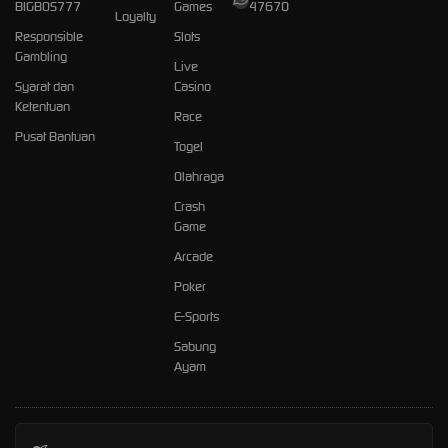
BIGBOS777
Games
47670
Loyalty
Responsible
Slots
Gambling
Live
Syarat dan
Casino
Ketentuan
Race
Pusat Bantuan
Togel
Olahraga
Crash
Game
Arcade
Poker
E-Sports
Sabung
Ayam