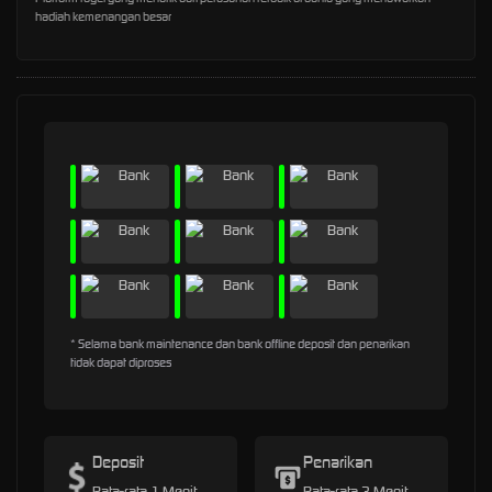
hadiah kemenangan besar
* Selama bank maintenance dan bank offline deposit dan penarikan
tidak dapat diproses
Deposit
Penarikan
Rata-rata 1 Menit
Rata-rata 3 Menit