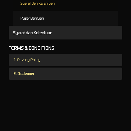
Syarat dan Ketentuan
Pusat Bantuan
Syarat dan Ketentuan
TERMS & CONDITIONS
1. Privacy Policy
2. Disclaimer