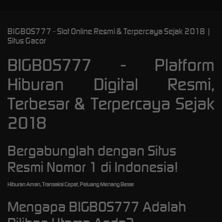
BIGBOS777 - Slot Online Resmi & Terpercaya Sejak 2018 |
Situs Gacor
BIGBOS777 - Platform
Hiburan Digital Resmi,
Terbesar & Terpercaya Sejak
2018
Bergabunglah dengan Situs
Resmi Nomor 1 di Indonesia!
Hiburan Aman, Transaksi Cepat, Peluang Menang Besar
Mengapa BIGBOS777 Adalah