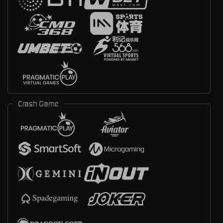
Crash Game