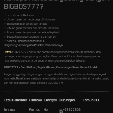
BIGBOS777?
✅ Situs Resmi & Berlisensi
✅ Ukuran besar dan terpercaya di Indonesia
✅ Transaksi cepat, aman, dan rahasia
✅ Ribuan game menarik dari provider top dunia
✅ Bonus besar dan promosi menarik setiap hari
✅ Support pelanggan profesional dan ramah
✅ Akses mudah dari ponsel dan PC
Bergabung Sekarang dan Rasakan Perbedaannya!
Daftar
di BIGBOS777 hari ini dan nikmati bonus pendaftaran eksklusif, cashback, dan
berbagai promosi yang menguntungkan. Kami hadir untuk memberikan pengalaman
hiburan daring yang aman, menyenangkan, dan penuh peluang besar!
BIGBOS777 – Satu Platform, Segala Hiburan, Kemenangan Besar Menanti Anda!
Jangan tunggu lagi! Bergabunglah dengan situs hiburan digital terbesar dan terpercaya di
Indonesia. Rasakan sensasi permainan dari provider terbesar dunia, nikmati transaksi cepat,
dan raih kemenangan besar bersama BIGBOS777!
Kebijaksanaan
Platform
Kategori
Dukungan
Komunitas
Tentang
Promosi
Hot
+62877803